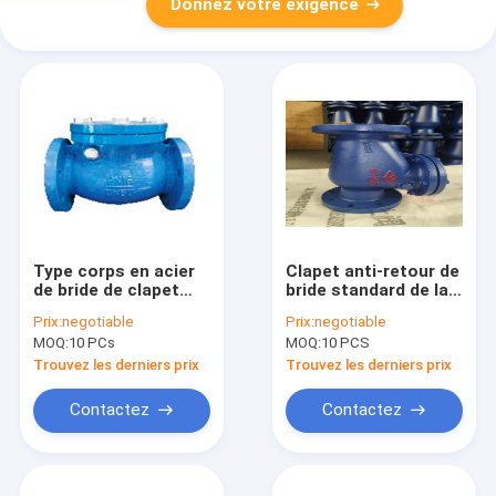
Donnez votre exigence
Type corps en acier
Clapet anti-retour de
de bride de clapet
bride standard de la
anti-retour de
fonte Dn500 de
Prix:
negotiable
Prix:
negotiable
l'oscillation Dn50 de
gigaoctet pour les
MOQ:
10 PCs
MOQ:
10 PCS
fonte de Seat en
tuyaux horizontaux
métal
et verticaux
Trouvez les derniers prix
Trouvez les derniers prix
Contactez
Contactez