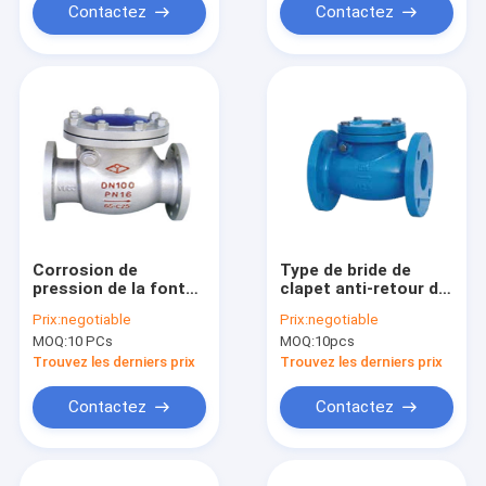
Contactez
Contactez
Corrosion de
Type de bride de
pression de la fonte
clapet anti-retour de
10K de clapet anti-
l'oscillation 125LB
Prix:
negotiable
Prix:
negotiable
retour d'oscillation
MOQ:
10 PCs
MOQ:
10pcs
de JIS B 2239 anti
Trouvez les derniers prix
Trouvez les derniers prix
Contactez
Contactez