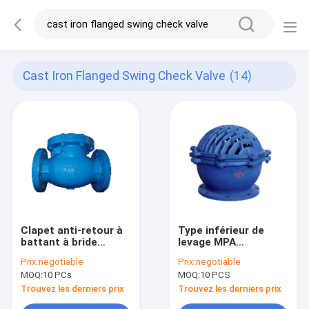
Cast Iron Flanged Swing Check Valve
(14)
Clapet anti-retour à
Type inférieur de
battant à bride
levage MPA
standard BS 5153,
DN50~DN350 de bride
Prix:
negotiable
Prix:
negotiable
fonte bleue PN16
de clapet anti-retour
MOQ:
10 PCs
MOQ:
10 PCS
d'oscillation de la
fonte 2,5
Trouvez les derniers prix
Trouvez les derniers prix