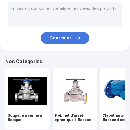
Clapet anti-retour d'ascenseur
Valves de lutte anti-incendie
Valve en laiton de l'eau
Continuer
Vanne d'air à bride
Nos Catégories
Soupape à vanne à
Robinet d'arrêt
Clapet anti-re
flasque
sphérique à flasque
flasque d'oscil