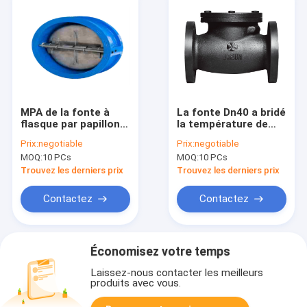
MPA de la fonte à
La fonte Dn40 a bridé
flasque par papillon
la température de
1.0/1.6 de clapet
milieu de matériel de
Prix:
negotiable
Prix:
negotiable
anti-retour
l'eau de clapet anti-
MOQ:
10 PCs
MOQ:
10 PCs
d'oscillation de
retour d'oscillation
gaufrette
Trouvez les derniers prix
Trouvez les derniers prix
Contactez
Contactez
Économisez votre temps
Laissez-nous contacter les meilleurs
produits avec vous.