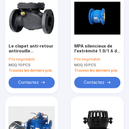
Le clapet anti-retour
MPA silencieux de
antirouille
l'extrémité 1.0/1.6 de
d'oscillation de fonte
bride de lutte contre
Prix:
negotiable
Prix:
negotiable
de norme ANSI,
l'érosion de clapet
MOQ:
10 PCS
MOQ:
10 PCS
clapet anti-retour
anti-retour
hydraulique
d'ascenseur de fer
Trouvez les derniers prix
Trouvez les derniers prix
d'oscillation a bridé
étanche
Contactez
Contactez
Accueil
Produits
A propos de nous