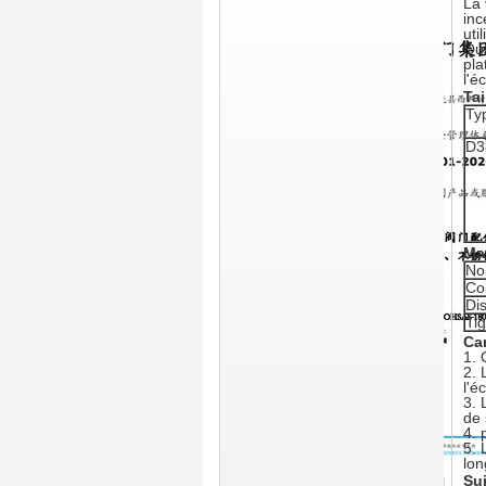
La 
inc
uti
Qua
pla
l'é
Ta
Ty
D3
Mat
No
Co
Di
Ti
Car
1.
2. 
l'é
3. 
de 
4. 
5. 
lon
Suj