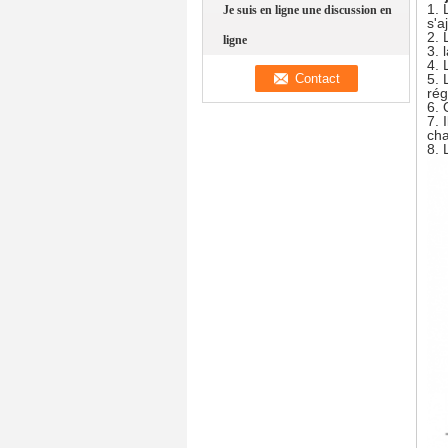
1.
Je suis en ligne une discussion en
s'a
2. 
ligne
3. 
4. 
5. 
rég
6. 
7. 
cha
8. 