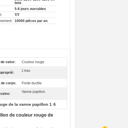
bois
5-8 jours ouvrables
t:
T/T
nnement:
10000 pièces par an
 de valve:
Couleur rouge
L'eau
pproprié:
 de corps:
Fonte ductile
Vanne papillon
valve:
uge de la vanne papillon 1
6
,
illon de couleur rouge de