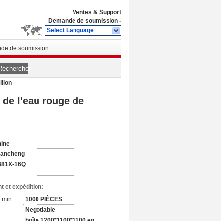
Ventes & Support
Demande de soumission
-
Select Language
de de soumission
Rechercher
illon
 de l'eau rouge de
hine
uancheng
381X-16Q
t et expédition:
 min:
1000 PIÈCES
Negotiable
boîte 1200*1100*1100 en