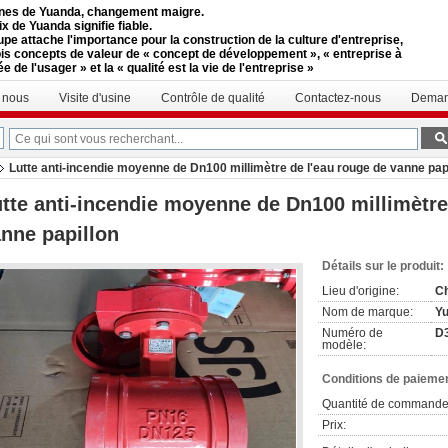
nes de Yuanda, changement maigre.
x de Yuanda signifie fiable.
upe attache l'importance pour la construction de la culture d'entreprise,
rois concepts de valeur de « concept de développement », « entreprise à
ée de l'usager » et la « qualité est la vie de l'entreprise »
e nous
Visite d'usine
Contrôle de qualité
Contactez-nous
Deman
Lutte anti-incendie moyenne de Dn100 millimètre de l'eau rouge de vanne pap
tte anti-incendie moyenne de Dn100 millimètre
nne papillon
Détails sur le produit:
Lieu d'origine:
C
Nom de marque:
Y
Numéro de
D
modèle:
Conditions de paiemen
Quantité de commande
Prix: