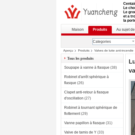
Centai
Le choi
Le gro
et a t
la port
Maison
Produits
Au sujet d
Categories
Aperçu
Produits
Valves de lutte anti-incendie
Tous les produits
Lu
Soupape à vanne à flasque
(38)
va
Robinet d'arrêt sphérique à
flasque
(26)
Clapet anti-retour à flasque
d'oscillation
(27)
Robinet à tournant sphérique de
flottement
(29)
Vanne papillon à flasque
(31)
Valve de tamis de Y
(33)