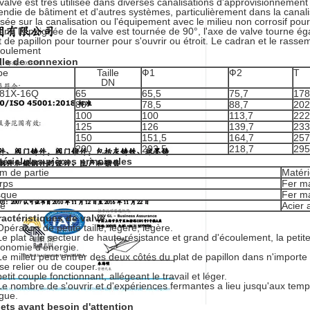
valve est très utilisée dans diverses canalisations d'approvisionnement 
endie de bâtiment et d'autres systèmes, particulièrement dans la canali
lisée sur la canalisation ou l'équipement avec le milieu non corrosif pour 
nd la poignée de la valve est tournée de 90°, l'axe de valve tourne ég
t de papillon pour tourner pour s'ouvrir ou étroit. Le cadran et le ras
coulement
ille de connexion
pe
Taille
Ф1
Ф2
T
DN
81X-16Q
65
65,5
75,7
178
80
78,5
88,7
202
100
100
113,7
222
125
126
139,7
233
150
151,5
164,7
257
200
202,5
218,7
295
ériel des pièces principales
m de partie
Matéri
rps
Fer ma
sque
Fer m
ge
Acier 
actéristiques de valve
Opération de petite taille, légère, légère.
Le plat a le secteur de haute résistance et grand d'écoulement, la petit
conomie d'énergie.
Le milieu peut entrer des deux côtés du plat de papillon dans n'importe q
se relier ou de couper.
petit couple fonctionnant, allégeant le travail et léger.
Le nombre de s'ouvrir et d'expériences fermantes a lieu jusqu'aux temps 
gue.
ets ayant besoin d'attention