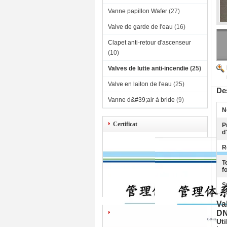
Vanne papillon Wafer
(27)
Valve de garde de l'eau
(16)
Clapet anti-retour d'ascenseur
(10)
Valves de lutte anti-incendie
(25)
Valve en laiton de l'eau
(25)
Des
Vanne d&#39;air à bride
(9)
N
Certificat
P
d'
R
T
f
S
Va
DN
Uti