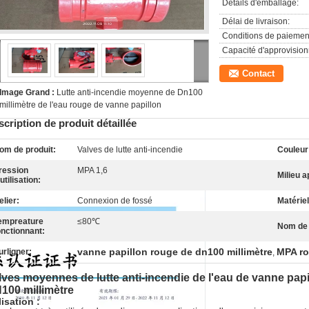
Détails d'emballage:
Délai de livraison:
Conditions de paiemen
Capacité d'approvisio
Contact
Image Grand :
Lutte anti-incendie moyenne de Dn100
millimètre de l'eau rouge de vanne papillon
cription de produit détaillée
om de produit:
Valves de lutte anti-incendie
Couleur
ression
MPA 1,6
Milieu a
utilisation:
elier:
Connexion de fossé
Matériel
empreature
≤80℃
Nom de 
onctionnant:
vanne papillon rouge de dn100 millimètre
MPA ro
urligner:
,
lves moyennes de lutte anti-incendie de l'eau de vanne pap
100 millimètre
lisation :