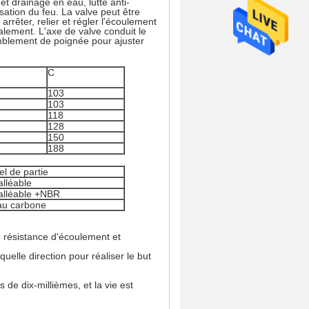
et drainage en eau, lutte anti-
sation du feu. La valve peut être
arrêter, relier et régler l'écoulement
alement. L'axe de valve conduit le
semblement de poignée pour ajuster
C
103
103
118
128
150
188
el de partie
lléable
alléable +NBR
au carbone
e résistance d'écoulement et
uelle direction pour réaliser le but
de dix-millièmes, et la vie est