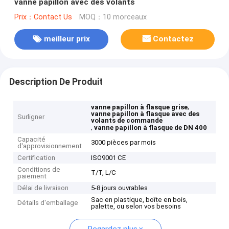
vanne papillon avec des volants
Prix：Contact Us
MOQ：10 morceaux
meilleur prix
Contactez
Description De Produit
,
vanne papillon à flasque grise
vanne papillon à flasque avec des
Surligner
volants de commande
,
vanne papillon à flasque de DN 400
Capacité
3000 pièces par mois
d'approvisionnement
Certification
ISO9001 CE
Conditions de
T/T, L/C
paiement
Délai de livraison
5-8 jours ouvrables
Sac en plastique, boîte en bois,
Détails d'emballage
palette, ou selon vos besoins