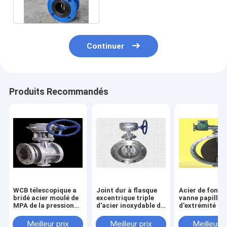
Continuer
Produits Recommandés
WCB télescopique a
Joint dur à flasque
Acier de fonte
bridé acier moulé de
excentrique triple
vanne papillon
MPA de la pression
d'acier inoxydable de
d'extrémité de
0.6/1.0/1.6 de vanne
la vanne papillon CF8
de ventilation 
papillon
graphites flexi
Meilleur prix
Meilleur prix
Meilleur p