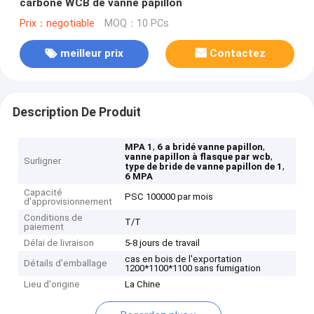
carbone WCB de vanne papillon
Prix：negotiable
MOQ：10 PCs
meilleur prix
Contactez
Description De Produit
,
,
MPA 1
6 a bridé vanne papillon
,
vanne papillon à flasque par wcb
Surligner
,
type de bride de vanne papillon de 1
6 MPA
Capacité
PSC 100000 par mois
d'approvisionnement
Conditions de
T/T
paiement
Délai de livraison
5-8 jours de travail
cas en bois de l'exportation
Détails d'emballage
1200*1100*1100 sans fumigation
Lieu d'origine
La Chine