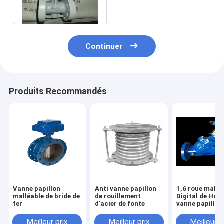
papillon
Continuer
Produits Recommandés
Vanne papillon
Anti vanne papillon
1,6 roue mallé
malléable de bride de
de rouillement
Digital de Han
fer
d'acier de fonte
vanne papillon
bride de fer d
fermant à clef
Meilleur prix
Meilleur prix
Meilleur p