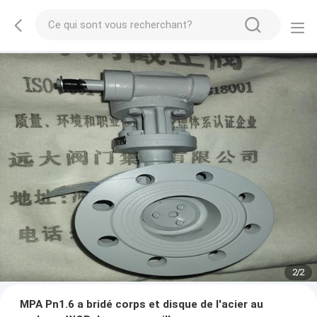
2
/
2
MPA Pn1.6 a bridé corps et disque de l'acier au