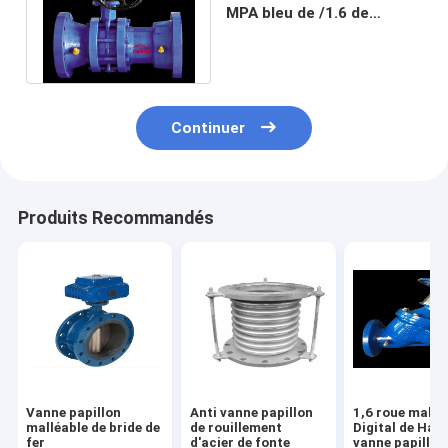
MPA bleu de /1.6 de
l'anticorrosif 1,0 de vanne
papillon
Continuer
Produits Recommandés
Vanne papillon
Anti vanne papillon
1,6 roue mallé
malléable de bride de
de rouillement
Digital de Han
fer
d'acier de fonte
vanne papillon