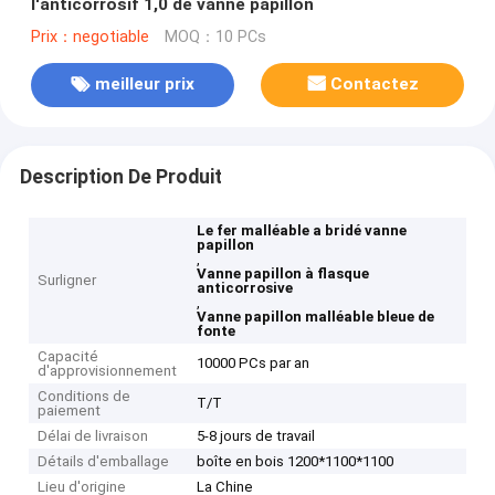
l'anticorrosif 1,0 de vanne papillon
Prix：negotiable
MOQ：10 PCs
meilleur prix
Contactez
Description De Produit
Le fer malléable a bridé vanne
papillon
,
Vanne papillon à flasque
Surligner
anticorrosive
,
Vanne papillon malléable bleue de
fonte
Capacité
10000 PCs par an
d'approvisionnement
Conditions de
T/T
paiement
Délai de livraison
5-8 jours de travail
Détails d'emballage
boîte en bois 1200*1100*1100
Lieu d'origine
La Chine