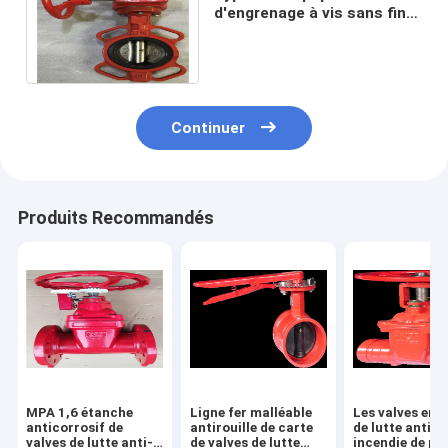
d'engrenage à vis sans fin
Grey Iron Wear Resistant
de gaufrette du feu
Continuer
Produits Recommandés
MPA 1,6 étanche
Ligne fer malléable
Les valves en 
anticorrosif de
antirouille de carte
de lutte anti-
valves de lutte anti-
de valves de lutte
incendie de po