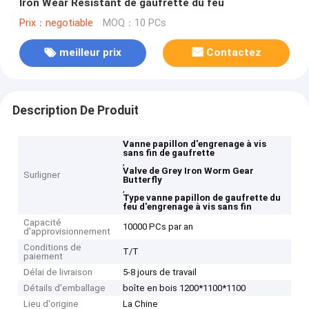
Iron Wear Resistant de gaufrette du feu
Prix：negotiable
MOQ：10 PCs
meilleur prix
Contactez
Description De Produit
Vanne papillon d'engrenage à vis
sans fin de gaufrette
,
Valve de Grey Iron Worm Gear
Surligner
Butterfly
,
Type vanne papillon de gaufrette du
feu d'engrenage à vis sans fin
Capacité
10000 PCs par an
d'approvisionnement
Conditions de
T/T
paiement
Délai de livraison
5-8 jours de travail
Détails d'emballage
boîte en bois 1200*1100*1100
Lieu d'origine
La Chine