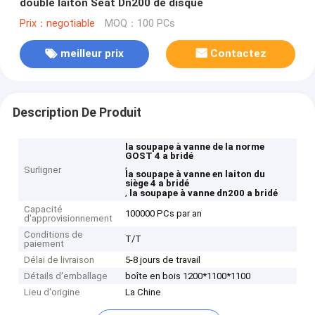
double laiton Seat Dn200 de disque
Prix：negotiable
MOQ：100 PCs
meilleur prix
Contactez
Description De Produit
la soupape à vanne de la norme
GOST 4 a bridé
,
Surligner
la soupape à vanne en laiton du
siège 4 a bridé
,
la soupape à vanne dn200 a bridé
Capacité
100000 PCs par an
d'approvisionnement
Conditions de
T/T
paiement
Délai de livraison
5-8 jours de travail
Détails d'emballage
boîte en bois 1200*1100*1100
Lieu d'origine
La Chine