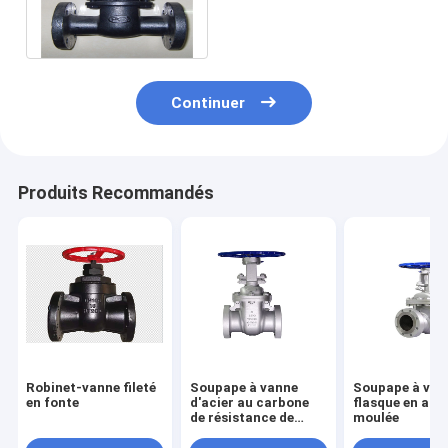
double laiton Seat Dn200
de disque
Continuer
Produits Recommandés
Robinet-vanne fileté
Soupape à vanne
Soupape à van
en fonte
d'acier au carbone
flasque en acie
de résistance de
moulée
soufre