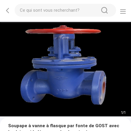
1
/
1
Soupape à vanne à flasque par fonte de GOST avec