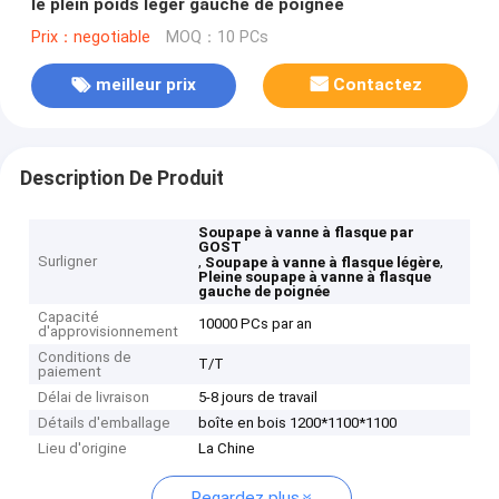
le plein poids léger gauche de poignée
Prix：negotiable
MOQ：10 PCs
meilleur prix
Contactez
Description De Produit
Soupape à vanne à flasque par
GOST
Surligner
,
,
Soupape à vanne à flasque légère
Pleine soupape à vanne à flasque
gauche de poignée
Capacité
10000 PCs par an
d'approvisionnement
Conditions de
T/T
paiement
Délai de livraison
5-8 jours de travail
Détails d'emballage
boîte en bois 1200*1100*1100
Lieu d'origine
La Chine
Regardez plus