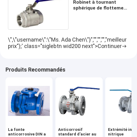
Robinet à tournant
sphérique de flottement
du fil solides solubles
304
\",\"username\":\"Ms. Ada Chen\"}","","","","meilleur
prix");' class="siglebtn wid200 next">Continuer
Produits Recommandés
La fonte
Anticorrosif
Extrémité inox
anticorrosive DIN a
standard d'acier au
nitrique