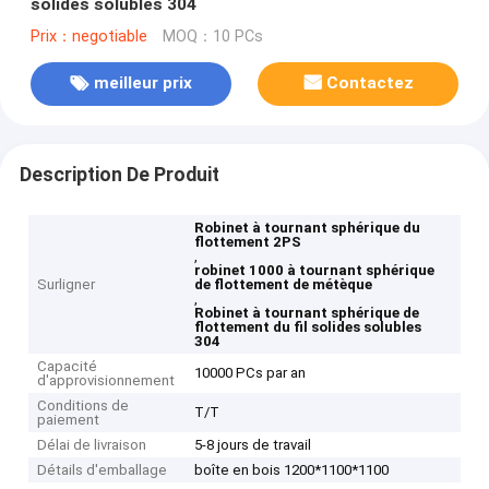
solides solubles 304
Prix：negotiable
MOQ：10 PCs
meilleur prix
Contactez
Description De Produit
Robinet à tournant sphérique du
flottement 2PS
,
robinet 1000 à tournant sphérique
Surligner
de flottement de métèque
,
Robinet à tournant sphérique de
flottement du fil solides solubles
304
Capacité
10000 PCs par an
d'approvisionnement
Conditions de
T/T
paiement
Délai de livraison
5-8 jours de travail
Détails d'emballage
boîte en bois 1200*1100*1100