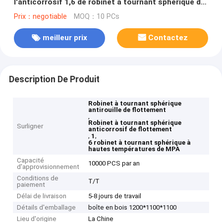
l'anticorrosif 1,6 de robinet à tournant sphérique de
flottement de fonte
Prix：negotiable
MOQ：10 PCs
meilleur prix
Contactez
Description De Produit
Robinet à tournant sphérique
antirouille de flottement
,
Robinet à tournant sphérique
Surligner
anticorrosif de flottement
,
,
1
6 robinet à tournant sphérique à
hautes températures de MPA
Capacité
10000 PCS par an
d'approvisionnement
Conditions de
T/T
paiement
Délai de livraison
5-8 jours de travail
Détails d'emballage
boîte en bois 1200*1100*1100
Lieu d'origine
La Chine