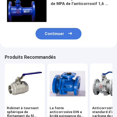
de MPA de l'anticorrosif 1,6 de
robinet à tournant sphérique
de flottement de fonte
Continuer
Produits Recommandés
Robinet à tournant
La fonte
Anticorrosif
sphérique de
anticorrosive DIN a
standard d'aci
flottement du fil
bridé puissance du
carbone de rob