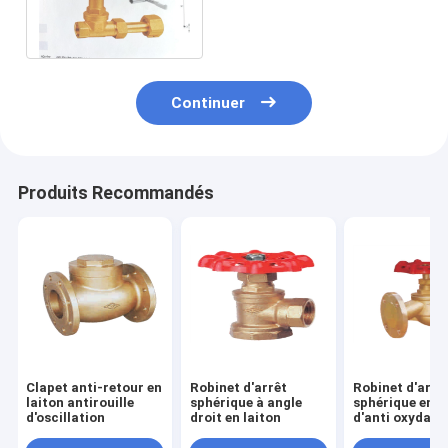
télescopique, valve durable
de l'eau avec la serrure
Continuer
Produits Recommandés
Clapet anti-retour en
Robinet d'arrêt
Robinet d'arrê
laiton antirouille
sphérique à angle
sphérique en l
d'oscillation
droit en laiton
d'anti oxydati