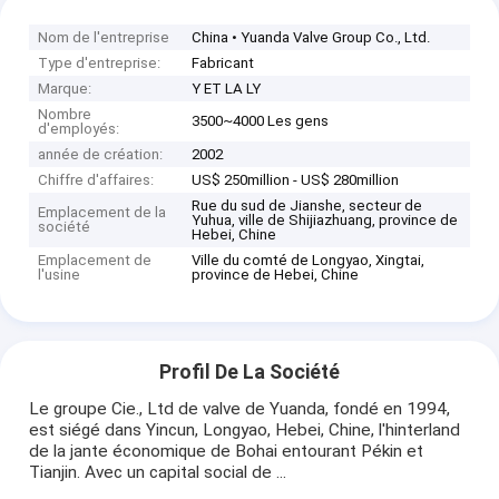
Nom de l'entreprise
China • Yuanda Valve Group Co., Ltd.
Type d'entreprise:
Fabricant
Marque:
Y ET LA LY
Nombre
3500~4000 Les gens
d'employés:
année de création:
2002
Chiffre d'affaires:
US$ 250million - US$ 280million
Rue du sud de Jianshe, secteur de
Emplacement de la
Yuhua, ville de Shijiazhuang, province de
société
Hebei, Chine
Emplacement de
Ville du comté de Longyao, Xingtai,
l'usine
province de Hebei, Chine
Profil De La Société
Le groupe Cie., Ltd de valve de Yuanda, fondé en 1994,
est siégé dans Yincun, Longyao, Hebei, Chine, l'hinterland
de la jante économique de Bohai entourant Pékin et
Tianjin. Avec un capital social de ...